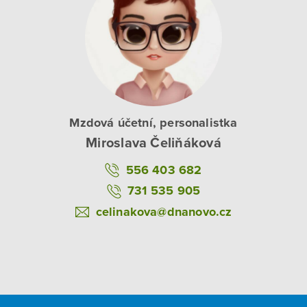
Mzdová účetní, personalistka
Miroslava Čeliňáková
556 403 682
731 535 905
celinakova@dnanovo.cz