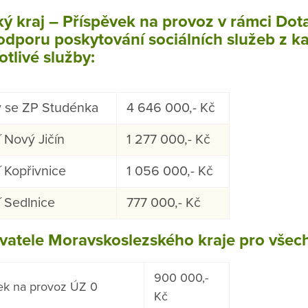
ý kraj – Příspěvek na provoz v rámci Dot
dporu poskytování sociálních služeb z ka
tlivé služby:
 se ZP Studénka
4 646 000,- Kč
 Nový Jičín
1 277 000,- Kč
 Kopřivnice
1 056 000,- Kč
 Sedlnice
777 000,- Kč
ovatele Moravskoslezského kraje pro všec
900 000,-
ek na provoz ÚZ 0
Kč