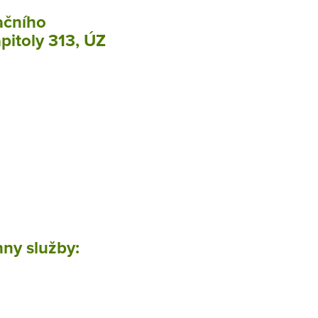
ačního
pitoly 313, ÚZ
hny služby: