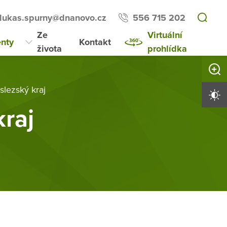
lukas.spurny@dnanovo.cz
556 715 202
Ze
Virtuální
nty
Kontakt
života
prohlídka
Zvětši
lezský kraj
Vysoký 
raj